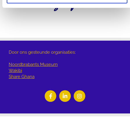
Door ons gesteunde organisaties:
Noordbrabants Museum
Wakibi
Share Ghana