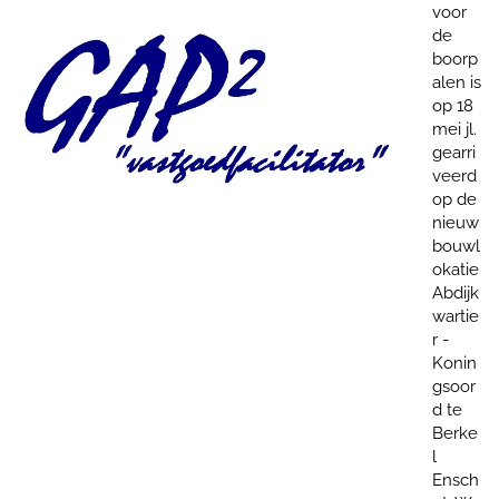
herste
lling
voor
de
boorp
alen is
op 18
mei jl.
gearri
veerd
op de
nieuw
bouwl
okatie
Abdijk
wartie
r -
Konin
gsoor
d te
Berke
l