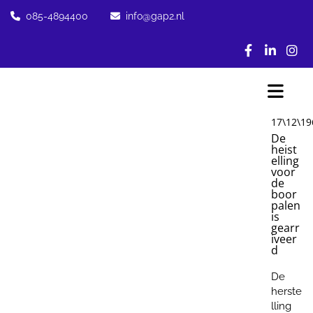
085-4894400
info@gap2.nl


17\12\19
De
heist
elling
voor
de
boor
palen
is
gearr
iveer
d
De