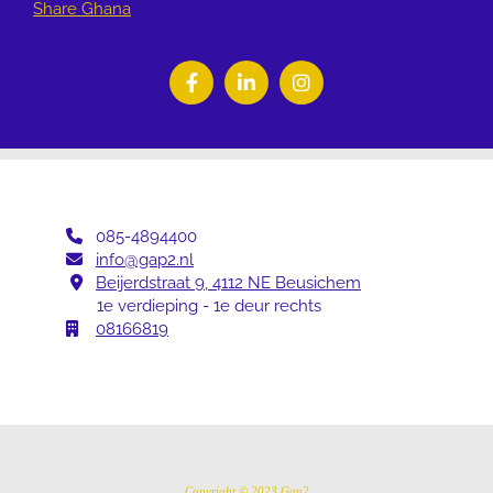
Share Ghana
085-4894400

info@gap2.nl

Beijerdstraat 9, 4112 NE Beusichem

1e verdieping - 1e deur rechts
08166819

Copyright © 2023 Gap2