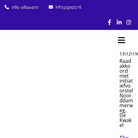
085-4894400
info@gap2.nl


13\12\19
Raad
akko
ord
met
initiat
iefvo
orstel
Noor
ddam
merw
eg,
De
Kwak
el
Ra