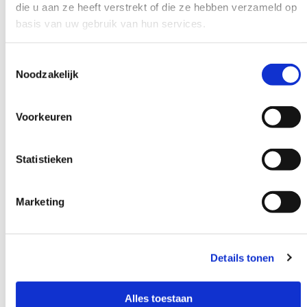
die u aan ze heeft verstrekt of die ze hebben verzameld op
Klik
basis van uw gebruik van hun services.
hier
voor
Toestemmingsselectie
het
Noodzakelijk
artikel
Voorkeuren
Statistieken
Marketing
Details tonen
Alles toestaan