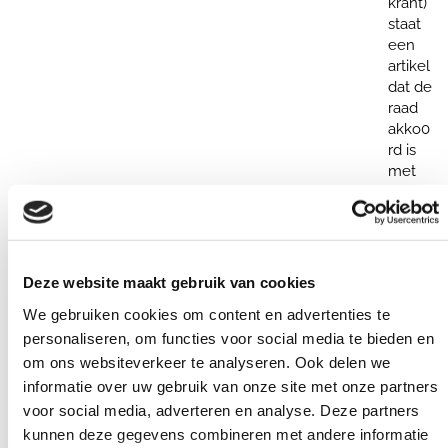
staat
een
artikel
dat de
raad
akko0
rd is
met
het
initiati
efvoo
rstel
voor
Deze website maakt gebruik van cookies
de
Noord
We gebruiken cookies om content en advertenties te
dam
personaliseren, om functies voor social media te bieden en
merw
om ons websiteverkeer te analyseren. Ook delen we
eg,
informatie over uw gebruik van onze site met onze partners
De
voor social media, adverteren en analyse. Deze partners
Kwak
kunnen deze gegevens combineren met andere informatie
el.