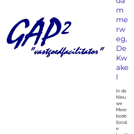
m
me
rw
eg,
De
Kw
ake
l
In de
Nieu
we
Meer
bode
(local
e
krant)