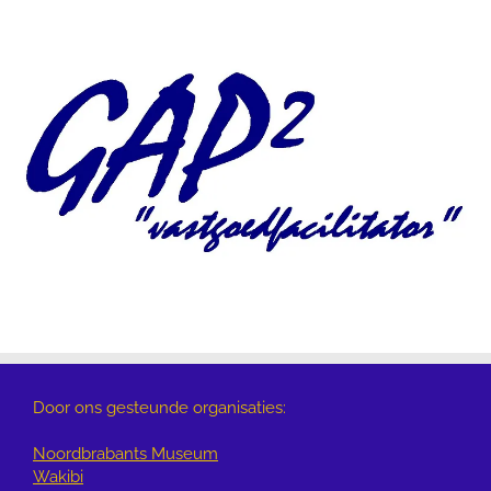
Door ons gesteunde organisaties:
Noordbrabants Museum
Wakibi