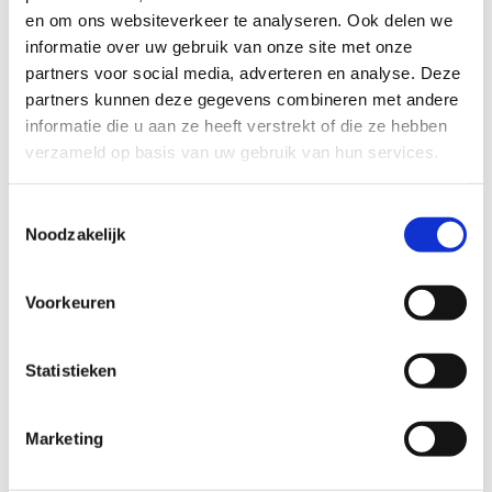
evenementen en dat de gemeente bij de initiatiefnemer zal
en om ons websiteverkeer te analyseren. Ook delen we
aandringen op overleg met de UWTC over dit onderwerp.
informatie over uw gebruik van onze site met onze
partners voor social media, adverteren en analyse. Deze
De initiatiefnemer is, vooruitlopend aan de
partners kunnen deze gegevens combineren met andere
bestemmingsplanprocedure en de ondertekening van de
informatie die u aan ze heeft verstrekt of die ze hebben
anterieure overeenkomst, gestart met de uitvoering van de
verzameld op basis van uw gebruik van hun services.
Omgevingsdialoog voor de plannen aan de
Noorddammerweg. De initiatiefnemer wil hiermee laten
zien dat zij het informeren van de naast omgeving over de
Toestemmingsselectie
plannen, serieus neemt.
Noodzakelijk
Voorkeuren
Statistieken
Marketing