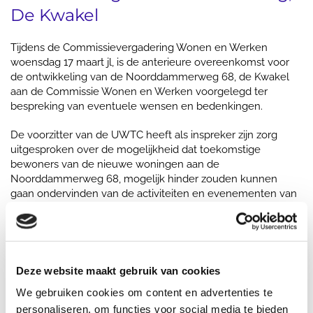
De Kwakel
Tijdens de Commissievergadering Wonen en Werken
woensdag 17 maart jl, is de anterieure overeenkomst voor
de ontwikkeling van de Noorddammerweg 68, de Kwakel
aan de Commissie Wonen en Werken voorgelegd ter
bespreking van eventuele wensen en bedenkingen.
De voorzitter van de UWTC heeft als inspreker zijn zorg
uitgesproken over de mogelijkheid dat toekomstige
bewoners van de nieuwe woningen aan de
Noorddammerweg 68, mogelijk hinder zouden kunnen
gaan ondervinden van de activiteiten en evenementen van
de UWTC.
De UWTC is 2 jaar geleden naar de Randhoornweg 90
verhuisd. Zij organiseren verschillende malen per jaar
evenementen.
Deze website maakt gebruik van cookies
We gebruiken cookies om content en advertenties te
Wethouder Hazen heeft de raadsleden verzekerd van het
belang dat de gemeente hecht aan de UWTC en haar
personaliseren, om functies voor social media te bieden