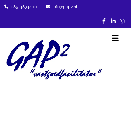
085-4894400
info@gap2.nl

