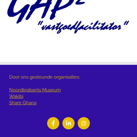
Door ons gesteunde organisaties:
Noordbrabants Museum
Wakibi
Share Ghana