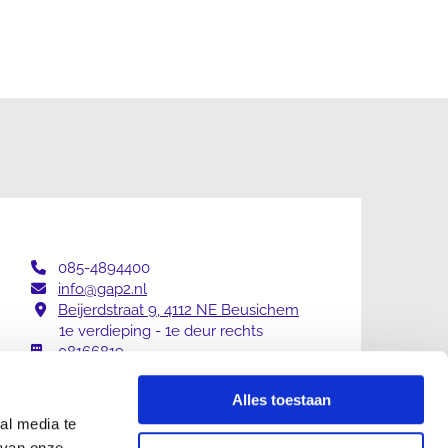
085-4894400

info@gap2.nl

Beijerdstraat 9, 4112 NE Beusichem

1e verdieping - 1e deur rechts
08166819

Alles toestaan
al media te
 van onze