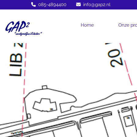
085-4894400
info@gap2.nl


Home
Onze pro